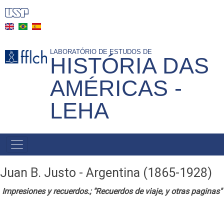
Skip
to
main
content
LABORATÓRIO DE ESTUDOS DE
HISTÓRIA DAS
AMÉRICAS -
LEHA
NAVEGAÇÃO
PRINCIPAL
Juan B. Justo - Argentina (1865-1928)
Impresiones y recuerdos.; "
Recuerdos de viaje, y otras paginas"