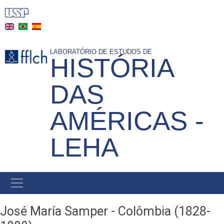
Skip
to
main
content
LABORATÓRIO DE ESTUDOS DE
HISTÓRIA
DAS
AMÉRICAS -
LEHA
NAVEGAÇÃO
PRINCIPAL
José María Samper - Colômbia (1828-