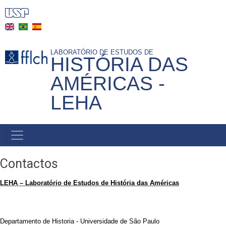
Pasar
al
contenido
principal
LABORATÓRIO DE ESTUDOS DE
HISTÓRIA DAS
AMÉRICAS -
LEHA
NAVEGAÇÃO
PRINCIPAL
Contactos
LEHA – Laboratório de Estudos de História das Américas
Departamento de Historia - Universidade de São Paulo