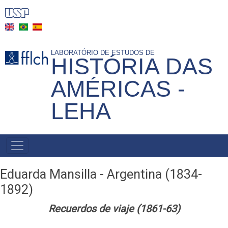
Skip
to
main
content
LABORATÓRIO DE ESTUDOS DE
HISTÓRIA DAS
AMÉRICAS -
LEHA
NAVEGAÇÃO
PRINCIPAL
Eduarda Mansilla - Argentina (1834-
1892)
Recuerdos de viaje (1861-63)