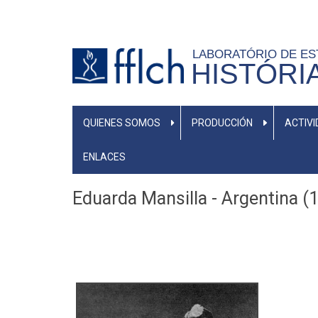
Pasar
al
contenido
LABORATÓRIO DE E
HISTÓRI
principal
NAVEGAÇÃO
QUIENES SOMOS
PRODUCCIÓN
ACTIV
PRINCIPAL
ENLACES
Eduarda Mansilla - Argentina 