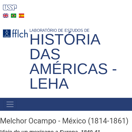
Skip
to
main
content
LABORATÓRIO DE ESTUDOS DE
HISTÓRIA
DAS
AMÉRICAS -
LEHA
NAVEGAÇÃO
PRINCIPAL
Melchor Ocampo - México (1814-1861)
Viaje de un mexicano a Europa, 1840-41