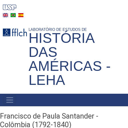
Pasar
al
contenido
principal
LABORATÓRIO DE ESTUDOS DE
HISTÓRIA
DAS
AMÉRICAS -
LEHA
NAVEGAÇÃO
PRINCIPAL
Francisco de Paula Santander -
Colômbia (1792-1840)