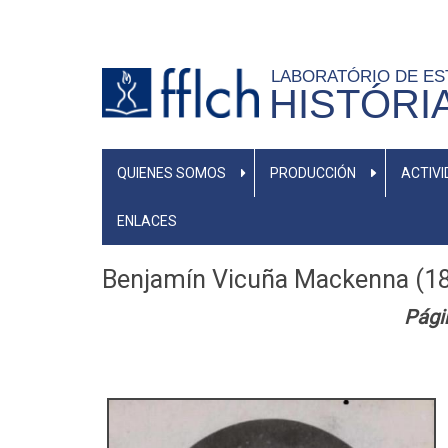
Pasar
al
contenido
LABORATÓRIO DE E
HISTÓRI
principal
NAVEGAÇÃO
QUIENES SOMOS
PRODUCCIÓN
ACTIV
PRINCIPAL
ENLACES
Benjamín Vicuña Mackenna (1
Pági