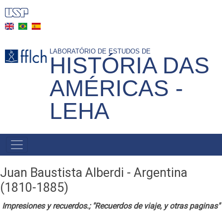
Pasar
al
contenido
principal
LABORATÓRIO DE ESTUDOS DE
HISTÓRIA DAS
AMÉRICAS -
LEHA
NAVEGAÇÃO
PRINCIPAL
Juan Baustista Alberdi - Argentina
(1810-1885)
Impresiones y recuerdos.; "
Recuerdos de viaje, y otras paginas"