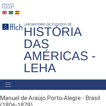
Pasar
al
contenido
principal
LABORATÓRIO DE ESTUDOS DE
HISTÓRIA
DAS
AMÉRICAS -
LEHA
NAVEGAÇÃO
PRINCIPAL
Manuel de Araújo Porto-Alegre - Brasil
(1806-1879)