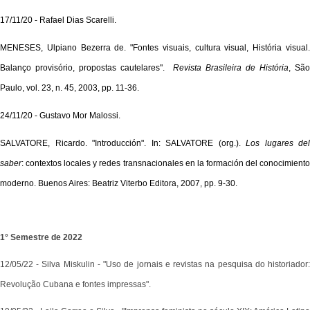
17/11/20 - Rafael Dias Scarelli.
MENESES, Ulpiano Bezerra de. "Fontes visuais, cultura visual, História visual.
Balanço provisório, propostas cautelares".
Revista Brasileira de História
, São
Paulo, vol. 23, n. 45, 2003, pp. 11-36.
24/11/20 - Gustavo Mor Malossi.
SALVATORE, Ricardo. "Introducción". In: SALVATORE (org.).
Los lugares del
saber
: contextos locales y redes transnacionales en la formación del conocimiento
moderno. Buenos Aires: Beatriz Viterbo Editora, 2007, pp. 9-30.
1° Semestre de 2022
12/05/22 - Silva Miskulin - "Uso de jornais e revistas na pesquisa do historiador:
Revolução Cubana e fontes impressas".