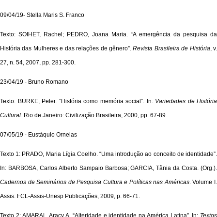
09/04/19- Stella Maris S. Franco
Texto: SOIHET, Rachel; PEDRO, Joana Maria. “A emergência da pesquisa da
História das Mulheres e das relações de gênero”.
Revista Brasileira de História
, v
27, n. 54, 2007, pp. 281-300.
23/04/19 - Bruno Romano
Texto: BURKE, Peter. “História como memória social”. In:
Variedades de História
Cultural
. Rio de Janeiro: Civilização Brasileira, 2000, pp. 67-89.
07/05/19 - Eustáquio Ornelas
Texto 1: PRADO, Maria Lígia Coelho. “Uma introdução ao conceito de identidade”.
In: BARBOSA, Carlos Alberto Sampaio Barbosa; GARCIA, Tânia da Costa. (Org.).
Cadernos de Seminários de Pesquisa Cultura e Políticas nas Américas
. Volume I
Assis: FCL-Assis-Unesp Publicações, 2009, p. 66-71.
Texto 2: AMARAL, Aracy A. “Alteridade e identidade na América Latina”. In:
Textos