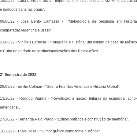
19/05/22 - Laila Correa e Silva - "Imprensa feminista no século XIX: América Latina
e diálogos transnacionais".
09/06/22 - José Bento Camassa - "Metodologia de pesquisa em História
comparada: Argentina e Brasil".
23/06/22 - Vinícius Barbosa - "Fotografia e História: um estudo de caso de México
e Cuba no período de institucionalizações das Revoluções".
2° Semestre de 2022
29/09/22 - Emílio Colman - "Guerra Fria Nas Américas e História Global".
13/10/22 - Rodrigo Vianna - "Revolução e nação: leituras da esquerda latino-
americana".
27/10/22 - Fernanda Palo Prado - "Exílios políticos e construção de memória".
10/11/22 - Thais Rosa - "Humor gráfico como fonte histórica".