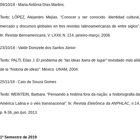
09/10/18 - Maria Antônia Dias Martins.
Texto: LÓPEZ, Alejandro Mejías. “Conocer y ser conocido. Identidad cultural,
mercado y discursos globales en tres revistas latinoamericanas de entre siglos”.
In:
Revista Iberoamericana
, V. LXXII, N. 214, janeiro-março, 2006.
23/10/18 - Valdir Donizete dos Santos Júnior
Texto: PALTI, Elías J.
El problema de “las ideas fuera de lugar” revisitado más allá
de la “historia de ideas”
.
México: UNAM, 2004.
25/11/18 - Caio de Souza Gomes
Texto: WEINTEIN, Barbara. “Pensando a história fora da nação: a historiografia da
América Latina e o viés transnacional”. In:
Revista Eletrônica da ANPHLAC
, n.14
p. 9-36, jan./jun. 2013.
1º Semestre de 2019