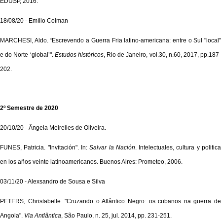
EDUSP, 2016.
18/08/20 - Emílio Colman
MARCHESI, Aldo
.
“Escrevendo a Guerra Fria latino-americana: entre o Sul "local
e do Norte ‘global’".
Estudos históricos
,
Rio de Janeiro, vol.30, n.60, 2017, pp.187
202.
2º Semestre de 2020
20/10/20 - Ângela Meirelles de Oliveira.
FUNES, Patricia. "Invitación". In:
Salvar la Nación
. Intelectuales, cultura y politic
en los años veinte latinoamericanos. Buenos Aires: Prometeo, 2006.
03/11/20 - Alexsandro de Sousa e Silva
PETERS, Christabelle. "Cruzando o Atlântico Negro: os cubanos na guerra de
Angola".
Via Antlântica
, São Paulo, n. 25, jul. 2014, pp. 231-251.