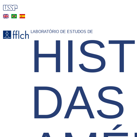
Pular
para
o
conteúdo
LABORATÓRIO DE ESTUDOS DE
HIS
principal
DAS