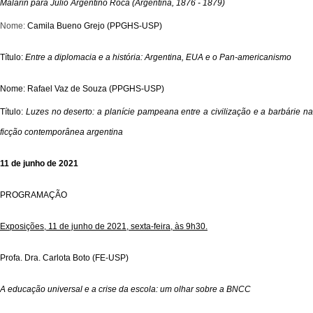
Malarin
para
Julio
Argentino Roca (Argentina, 1876 - 1879
)
Nome:
Camila Bueno
Grejo
(PPGHS-USP)
T
ítulo:
Entre
a diplomacia e a história: Argentina, EUA e o
Pan-americanismo
Nome: Rafael Vaz de Souza (PPGHS-USP)
Título:
Luzes no deserto: a planície
pampeana
entre a civilização e a barbárie n
ficção contemporânea argentina
11 de junho de 2021
PROGRAMAÇÃO
Exposições, 11 de junho de 2021, sexta-feira, às 9h30.
Profa. Dra. Carlota Boto (FE-USP)
A educação universal e a crise da escola: um olhar sobre a BNCC