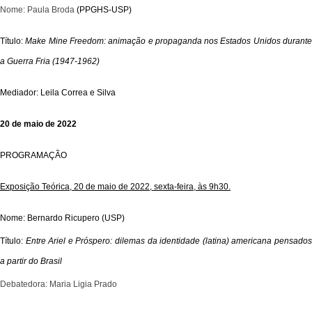
Nome: Paula Broda
(PPGHS-USP)
T
ítulo:
Make Mine Freedom: animação e propaganda nos Estados Unidos durant
a Guerra Fria (1947-1962)
Mediador: Leila Correa e Silva
20 de maio de 2022
PROGRAMAÇÃO
Exposição Teórica, 20 de maio de 2022, sexta-feira, às 9h30.
Nome: Bernardo Ricupero
(USP)
Título:
Entre Ariel e Próspero: dilemas da identidade (latina) americana pensado
a partir do Brasil
Debatedora: Maria Ligia Prado