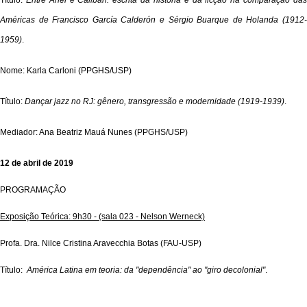
Américas de Francisco García Calderón e Sérgio Buarque de Holanda (1912-
1959)
.
Nome: Karla Carloni (PPGHS/USP)
Título:
Dançar jazz no RJ: gênero, transgressão e modernidade (1919-1939)
.
Mediador: Ana Beatriz Mauá Nunes (PPGHS/USP)
12 de abril de 2019
PROGRAMAÇÃO
Exposição Teórica: 9h30 - (sala 023 - Nelson Werneck)
Profa. Dra. Nilce Cristina Aravecchia Botas (FAU-USP)
Título:
América Latina em teoria: da "dependência" ao "giro decolonial"
.