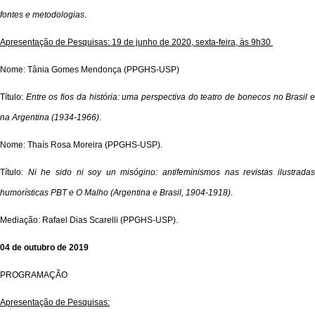
fontes e metodologias
.
Apresentação de Pesquisas: 19 de junho de 2020, sexta-feira, às 9h30
Nome: Tânia Gomes Mendonça (PPGHS-USP)
Título:
Entre os fios da história: uma perspectiva do teatro de bonecos no Brasil 
na Argentina (1934-1966)
.
Nome: Thaís Rosa Moreira (PPGHS-USP).
Título:
Ni he sido ni soy un misógino: antifeminismos nas revistas ilustrada
humorísticas PBT e O Malho (Argentina e Brasil, 1904-1918)
.
Mediação: Rafael Dias Scarelli (PPGHS-USP).
04 de outubro de 2019
PROGRAMAÇÃO
Apresentação de Pesquisas: