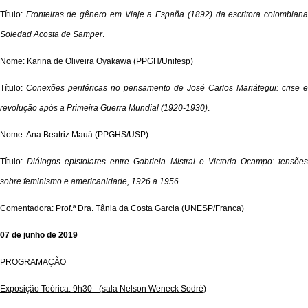
Título:
Fronteiras de gênero em Viaje a España (1892) da escritora colombian
Soledad Acosta de Samper
.
Nome: Karina de Oliveira Oyakawa (PPGH/Unifesp)
Título:
Conexões periféricas no pensamento de José Carlos Mariátegui: crise e
revolução após a Primeira Guerra Mundial (1920-1930)
.
Nome: Ana Beatriz Mauá (PPGHS/USP)
Título:
Diálogos epistolares entre Gabriela Mistral e Victoria Ocampo: tensõe
sobre feminismo e americanidade, 1926 a 1956
.
Comentadora: Prof.ª Dra. Tânia da Costa Garcia (UNESP/Franca)
07 de junho de 2019
PROGRAMAÇÃO
Exposição Teórica: 9h30 - (sala Nelson Weneck Sodré)