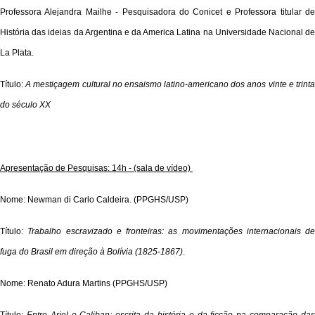
Professora Alejandra Mailhe - Pesquisadora do Conicet e Professora titular de
História das ideias da Argentina e da America Latina na Universidade Nacional de
La Plata.
Título:
A mestiçagem cultural no ensaismo latino-americano dos anos vinte e trint
do século XX
Apresentação de Pesquisas: 14h - (sala de vídeo)
Nome: Newman di Carlo Caldeira. (PPGHS/USP)
Título:
Trabalho escravizado e fronteiras: as movimentações internacionais de
fuga do Brasil em direção à Bolívia (1825-1867)
.
Nome: Renato Adura Martins (PPGHS/USP)
Título:
Entre Ariel e Caliban: escrita da história e da ficção na comparação da