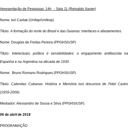
Apresentação de Pesquisas: 14h - Sala 11 (Reinaldo Xavier)
Nome: Iuri Cavlak (Unifap/Unifesp)
Título:
A formação do norte do Brasil e das Guianas: interfaces e afastamentos
.
Nome: Douglas de Freitas Pereira (PPGHS/USP)
Título:
Intelectuais, política e sensibilidades: o engajamento antifascista na
Espanha e na Argentina na década de 1930
.
Nome: Bruno Romano Rodrigues (PPGHS/USP)
Título:
Calendas Cubanas: História e Memória nos discursos de Fidel Castr
(1959-2006)
.
Mediador: Alexsandro de Sousa e Silva (PPGHS/USP).
06 de abril de 2018
PROGRAMAÇÃO