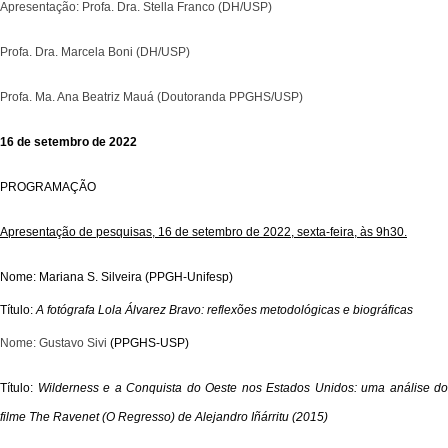
Apresentação: Profa. Dra. Stella Franco (DH/USP)
Profa. Dra. Marcela Boni (DH/USP)
Profa. Ma. Ana Beatriz Mauá (Doutoranda PPGHS/USP)
16 de setembro de 2022
PROGRAMAÇÃO
Apresentação de pesquisas, 16 de setembro de 2022, sexta-feira, às 9h30.
Nome: Mariana S. Silveira
(PPGH-Unifesp)
Título:
A fotógrafa Lola Álvarez Bravo: reflexões metodológicas e biográficas
Nome: Gustavo Sivi
(PPGHS-USP)
T
ítulo:
Wilderness e a Conquista do Oeste nos Estados Unidos: uma análise do
filme The Ravenet (O Regresso) de Alejandro Iñárritu (2015)