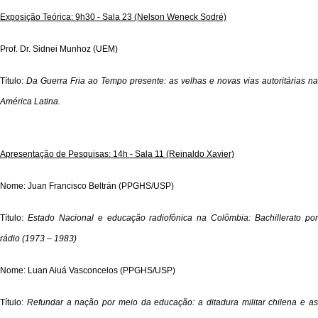
Exposição Teórica: 9h30 - Sala 23 (Nelson Weneck Sodré)
Prof. Dr. Sidnei Munhoz (UEM)
Título:
Da Guerra Fria ao Tempo presente: as velhas e novas vias autoritárias na
América Latina.
Apresentação de Pesquisas: 14h - Sala 11 (Reinaldo Xavier)
Nome: Juan Francisco Beltrán (PPGHS/USP)
Título:
Estado Nacional e educação radiofônica na Colômbia: Bachillerato po
rádio (1973 – 1983)
Nome: Luan Aiuá Vasconcelos (PPGHS/USP)
Título:
Refundar a nação por meio da educação: a ditadura militar chilena e a