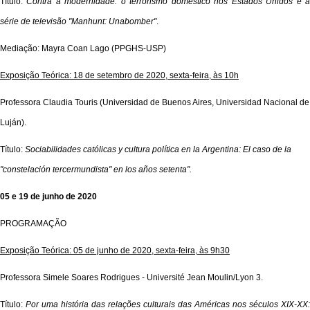
Título:
Contra a modernidade: o terrorismo doméstico nos Estados Unidos e 
série de televisão "Manhunt: Unabomber"
.
Mediação: Mayra Coan Lago (PPGHS-USP)
Exposição Teórica: 18 de setembro de 2020, sexta-feira, às 10h
Professora Claudia Touris (Universidad de Buenos Aires, Universidad Nacional de
Luján).
Título:
Sociabilidades católicas y cultura política en la Argentina: El caso de la
"constelación tercermundista" en los años setenta
".
05 e 19 de junho de 2020
PROGRAMAÇÃO
Exposição Teórica: 05 de junho de 2020, sexta-feira, às 9h30
Professora Simele Soares Rodrigues - Université Jean Moulin/Lyon 3.
Título:
Por uma história das relações culturais das Américas nos séculos XIX-XX: