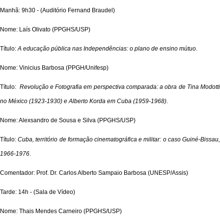
Manhã: 9h30 - (Auditório Fernand Braudel)
Nome: Laís Olivato (PPGHS/USP)
Título:
A educação pública nas Independências: o plano de ensino mútuo
.
Nome: Vinicius Barbosa (PPGH/Unifesp)
Título:
Revolução e Fotografia em perspectiva comparada: a obra de Tina Modotti
no México (1923-1930) e Alberto Korda em Cuba (1959-1968)
.
Nome: Alexsandro de Sousa e Silva (PPGHS/USP)
Título:
Cuba, território de formação cinematográfica e militar: o caso Guiné-Bissau
1966-1976
.
Comentador: Prof. Dr. Carlos Alberto Sampaio Barbosa (UNESP/Assis)
Tarde: 14h - (Sala de Vídeo)
Nome: Thais Mendes Carneiro (PPGHS/USP)