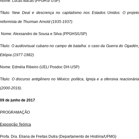
Nome: Lucas Bacas (PPGHS/ USP)
Título:
New Deal e descrença no capitalismo nos Estados Unidos: O projet
reformista de Thurman Arnold (1935-1937)
.
Nome: Alexsandro de Sousa e Silva (PPGHS/USP)
Título:
O audiovisual cubano no campo de batalha: o caso da Guerra do Ogadén
Etiópia (1977-1982)
.
Nome: Edméia Ribeiro (UEL/ Posdoc DH-USP)
Título:
O discurso antigênero no México: política, Igreja e a ofensiva reacionári
(2000-2016)
.
09 de junho de 2017
PROGRAMAÇÃO
Exposição Teórica
Profa. Dra. Eliana de Freitas Dutra (Departamento de História/UFMG)