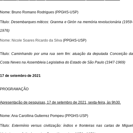
Nome: Bruno Romano Rodrigues
(PPGHS-USP)
Título:
Desembarques míticos: Granma e Girón na memória revolucionária (1959
1976)
Nome: Nicole Soares Ricardo da Silva
(PPGHS-USP)
T
ítulo:
Caminhando por uma rua sem fim: atuação da deputada Conceição d
Costa Neves na Assembleia Legislativa do Estado de São Paulo (1947-1969)
17 de setembro de 2021
PROGRAMAÇÃO
Apresentação de pesquisas, 17 de setembro de 2021, sexta-feira, às 9h30.
Nome: Ana
Carollina
Gutierrez Pompeu (PPGHS-USP)
Título:
Extermínio
versus civilização: índios e fronteiras nas cartas de Migue