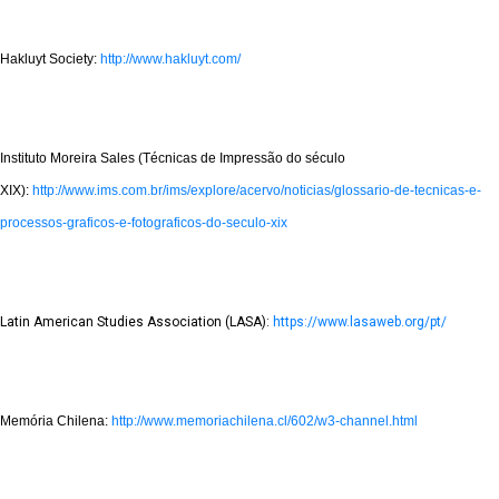
Hakluyt Society:
http://www.hakluyt.com/
Instituto Moreira Sales (Técnicas de Impressão do século
XIX):
http://www.ims.com.br/ims/explore/acervo/noticias/glossario-de-tecnicas-e-
processos-graficos-e-fotograficos-do-seculo-xix
Latin American Studies Association (LASA):
https:
//www.lasaweb.org/pt/
Memória Chilena:
http://www.memoriachilena.cl/602/w3-channel.html